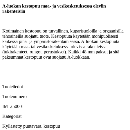
A-luokan kestopuu maa- ja vesikosketuksessa oleviin
rakenteisiin
Kotimainen kestopuu on turvallinen, kuparisuoloilla ja orgaanisilla
tehoaineilla suojattu tuote. Kestopuuta käytetään monipuolisesti
kaikessa piha- ja ympäristörakentamisessa. A-luokan kestopuuta
käytetään maa- tai vesikosketuksessa olevissa rakenteissa
(tukirakenteet, rungot, perustukset). Kaikki 48 mm paksut ja sitä
paksummat kestopuut ovat suojattu A-luokkaan.
Tuotetiedot
Tuotenumero
IM1250001
Kategoriat
Kyllästetty puutavara, kestopuu