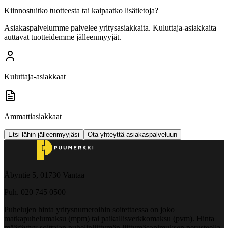
Kiinnostuitko tuotteesta tai kaipaatko lisätietoja?
Asiakaspalvelumme palvelee yritysasiakkaita. Kuluttaja-asiakkaita
auttavat tuotteidemme jälleenmyyjät.
Kuluttaja-asiakkaat
Ammattiasiakkaat
Etsi lähin jälleenmyyjäsi
Ota yhteyttä asiakaspalveluun
Åbyntie 5, 01730 Vantaa
Puh. 020 745 0500
Puhelujen hinta yritysnumeroihin soitettaessa on joko
matkapuhelumaksu (mpm) tai paikallisverkkomaksu (pvm). Hinta
määräytyy soittajan puhelinliittymän liittymäsopimuksen perusteella.