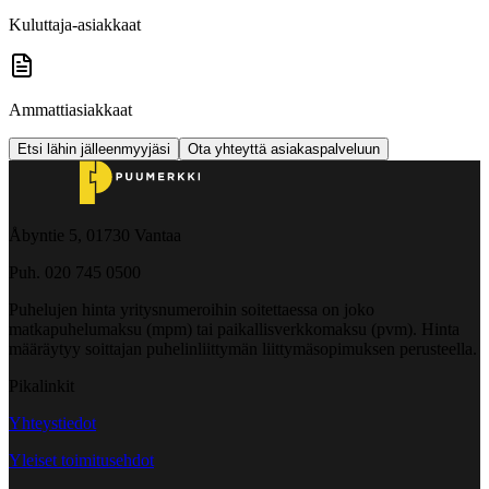
Kuluttaja-asiakkaat
Ammattiasiakkaat
Etsi lähin jälleenmyyjäsi
Ota yhteyttä asiakaspalveluun
Åbyntie 5, 01730 Vantaa
Puh. 020 745 0500
Puhelujen hinta yritysnumeroihin soitettaessa on joko
matkapuhelumaksu (mpm) tai paikallisverkkomaksu (pvm). Hinta
määräytyy soittajan puhelinliittymän liittymäsopimuksen perusteella.
Pikalinkit
Yhteystiedot
Yleiset toimitusehdot