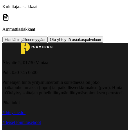
Kuluttaja-asiakkaat
Ammattiasiakkaat
Etsi lähin jälleenmyyjäsi
Ota yhteyttä asiakaspalveluun
Åbyntie 5, 01730 Vantaa
Puh. 020 745 0500
Puhelujen hinta yritysnumeroihin soitettaessa on joko
matkapuhelumaksu (mpm) tai paikallisverkkomaksu (pvm). Hinta
määräytyy soittajan puhelinliittymän liittymäsopimuksen perusteella.
Pikalinkit
Yhteystiedot
Yleiset toimitusehdot