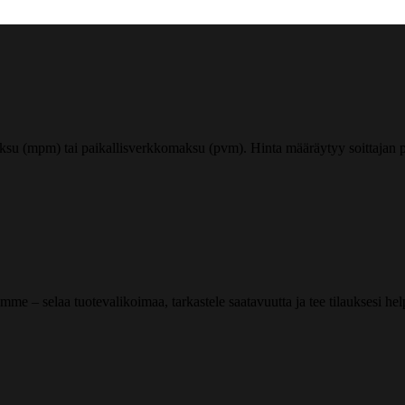
ksu (mpm) tai paikallisverkkomaksu (pvm). Hinta määräytyy soittajan pu
me – selaa tuotevalikoimaa, tarkastele saatavuutta ja tee tilauksesi helpos