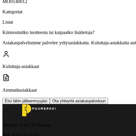
MO0140012
Kategoriat
Listat
Kiinnostuitko tuotteesta tai kaipaatko lisätietoja?
Asiakaspalvelumme palvelee yritysasiakkaita. Kuluttaja-asiakkaita au
Kuluttaja-asiakkaat
Ammattiasiakkaat
Etsi lähin jälleenmyyjäsi
Ota yhteyttä asiakaspalveluun
Åbyntie 5, 01730 Vantaa
Puh. 020 745 0500