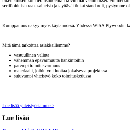
rakentamisen kuin teollisuudenkin kovimmat vaatimukset. Puumerkin nä
sertifioiduista raaka-aineista ja täyttävät tiukat standardit, pystymme
Kumppanuus näkyy myös käytännössä. Yhdessä WISA Plywoodin kanssa
Mitä tämä tarkoittaa asiakkaillemme?
vastuullinen valinta
vähemmän epävarmuutta hankintoihin
parempi toimitusvarmuus
materiaalit, joihin voit luottaa jokaisessa projektissa
sujuvampi yhteistyö koko toimitusketjussa
Lue lisää yhteistyöstämme >
Lue lisää