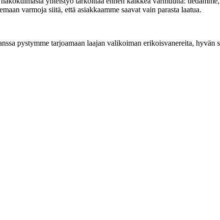
kökulmasta yhteistyö tarkoittaa ennen kaikkea varmuutta: tiedämme, mit
 olemaan varmoja siitä, että asiakkaamme saavat vain parasta laatua.
 pystymme tarjoamaan laajan valikoiman erikoisvanereita, hyvän saa