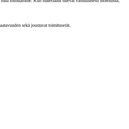
ä toimitamme. Kun materiaalit tulevat vastuullisesti tuotetuista,
tavuuden sekä joustavat toimituserät.