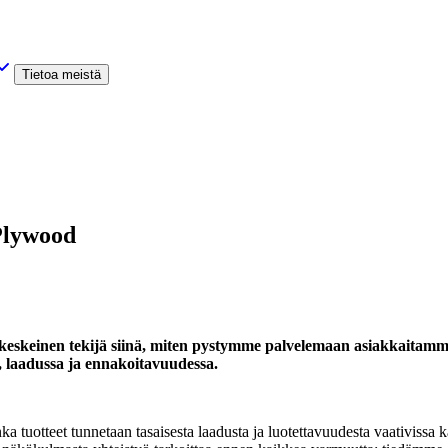
Tietoa meistä
Plywood
keskeinen tekijä siinä, miten pystymme palvelemaan asiakkaitamme
 laadussa ja ennakoitavuudessa.
tuotteet tunnetaan tasaisesta laadusta ja luotettavuudesta vaativissa