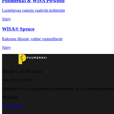
Puumerkki & WISA Plywood
Luotettavaa vaneria vaativiin kohteisiin
Siirry
WISA® Spruce
Rakenna fiksusti, valitse vastuullisesti
Siirry
Åbyntie 5, 01730 Vantaa
Puh. 020 745 0500
Puhelujen hinta yritysnumeroihin soitettaessa on joko matkapuheluma
Pikalinkit
Yhteystiedot