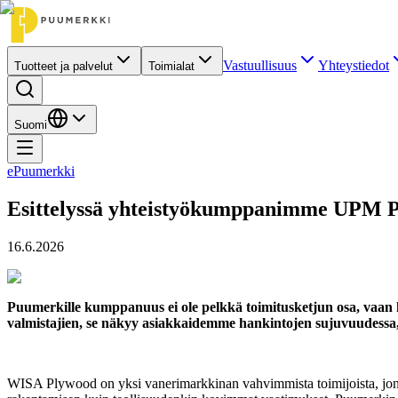
Vastuullisuus
Yhteystiedot
Tuotteet ja palvelut
Toimialat
Suomi
ePuumerkki
Esittelyssä yhteistyökumppanimme UPM 
16.6.2026
Puumerkille kumppanuus ei ole pelkkä toimitusketjun osa, vaan 
valmistajien, se näkyy asiakkaidemme hankintojen sujuvuudessa,
WISA Plywood on yksi vanerimarkkinan vahvimmista toimijoista, jonka 